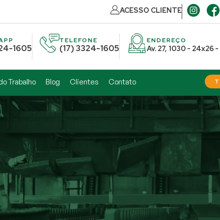
ACESSO CLIENTE
APP
TELEFONE
ENDEREÇO
324-1605
(17) 3324-1605
Av. 27, 1030 - 24x26 
do Trabalho
Blog
Clientes
Contato
T