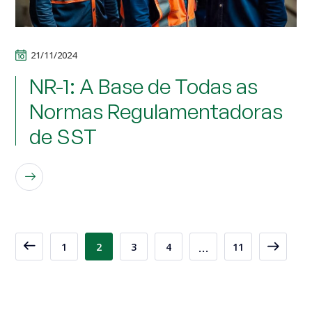
21/11/2024
NR-1: A Base de Todas as
Normas Regulamentadoras
de SST
LEIA MAIS
…
1
2
3
4
11